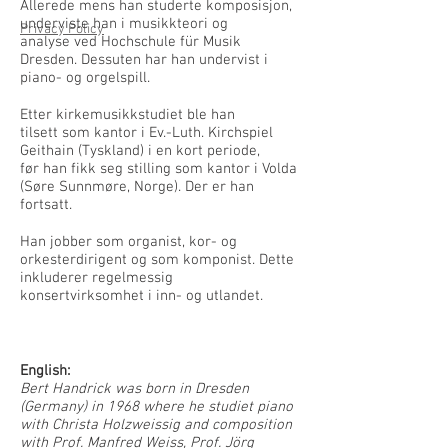
Allerede mens han studerte komposisjon,
underviste han i musikkteori og
Privacy Policy
analyse ved Hochschule für Musik
Dresden. Dessuten har han undervist i
piano- og orgelspill.
Etter kirkemusikkstudiet ble han
tilsett som kantor i Ev.-Luth. Kirchspiel
Geithain (Tyskland) i en kort periode,
før han fikk seg stilling som kantor i Volda
(Søre Sunnmøre, Norge). Der er han
fortsatt.
Han jobber som organist, kor- og
orkesterdirigent og som komponist. Dette
inkluderer regelmessig
konsertvirksomhet i inn- og utlandet.
English:
Bert Handrick was born in Dresden
(Germany) in 1968 where he studiet piano
with
Christa Holzweissig and composition
with Prof. Manfred Weiss, Prof. Jörg