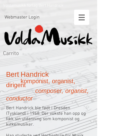
Voldamusikk forlag Bert Handrick
Webmaster Login
Carrito
Bert Handrick
komponist, organist,
dirigent
composer, organist,
conductor
Bert Handrick ble født i Dresden
(Tyskland) i 1968. Der vokste han opp og
fikk sin utdanning som komponist og
kirkemusiker.
Han studerte ved Hochschule für Musik