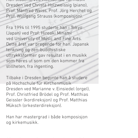
Dresden ved Christa Holzweissig (piano),
Prof. Manfred Weiss, Prof. Jörg Herchet og
Prof. Wolfgang Strauss (komposisjon).
Fra 1994 til 1995 studerte han i Tokyo
(Japan) ved Prof. Hiroaki Minami
ved University of Music and Fine Arts.
Dette året var pregende for han. Japansk
tenkning og zen-buddhistiske
uttrykksformer gav resultat i en musikk
som høres ut som om den kommer fra
stillheten, fra ingenting.
Tilbake i Dresden begynte han å studere
på Hochschule für Kirchenmusik
Dresden ved Marianne v. Einsiedel (orgel),
Prof. Christfried Brödel og Prof. Matthias
Geissler (kordireksjon) og Prof. Matthias
Müksch (orkesterdireksjon).
Han har mastergrad i både komposisjon
og kirkemusikk.