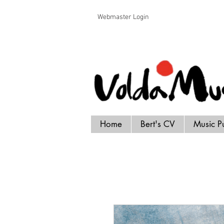
Voldamusikk forlag Bert Handrick
Webmaster Login
Home
Bert's CV
Music P