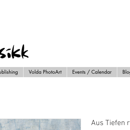
ublishing
Volda PhotoArt
Events / Calendar
Bl
Aus Tiefen r